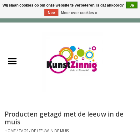
Wij slaan cookies op om onze website te verbeteren. Is dat akkoord?
Ja
Nee
Meer over cookies »
0 Artikelen - €0,00
Home
Servies
Wonen & Lifestyle
Geuren & Zepen
HappySoaps & Shampoo
Bars
Producten getagd met de leeuw in de
muis
Tassen & Portemonnees
HOME
/
TAGS
/
DE LEEUW IN DE MUIS