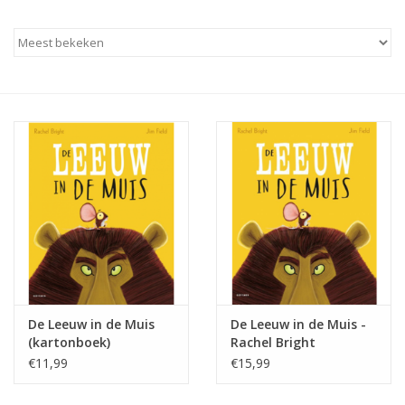
Baby & Kids
Kinderen
Cadeauboeken
Stationery & Gifts
Sieraden
Hebbedingen
Thee, Koffie & wat Lekkers
De Leeuw in de Muis
De Leeuw in de Muis -
(kartonboek)
Rachel Bright
€11,99
€15,99
Wenskaarten