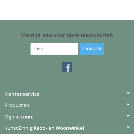
Juf & Meester Cadeaus
Brievenbus Kadootjes
Meld je aan voor onze nieuwsbrief:
Kadobonnen
ABONNEER
Geslaagd!
Merken
Klantenservice
Producten
Mijn account
KunstZinnig Kado- en Woonwinkel