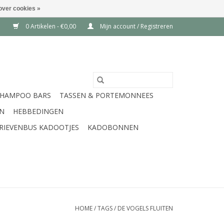
over cookies »
0 Artikelen - €0,00
Mijn account / Registreren
SHAMPOO BARS
TASSEN & PORTEMONNEES
EN
HEBBEDINGEN
RIEVENBUS KADOOTJES
KADOBONNEN
HOME
/
TAGS
/
DE VOGELS FLUITEN