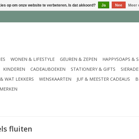
kies op om onze website te verbeteren. Is dat akkoord?
Ja
Nee
Meer 
IES
WONEN & LIFESTYLE
GEUREN & ZEPEN
HAPPYSOAPS & 
KINDEREN
CADEAUBOEKEN
STATIONERY & GIFTS
SIERAD
 & WAT LEKKERS
WENSKAARTEN
JUF & MEESTER CADEAUS
B
MERKEN
s fluiten