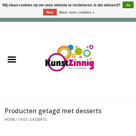
Wij slaan cookies op om onze website te verbeteren. Is dat akkoord?
Ja
Nee
Meer over cookies »
0 Artikelen - €0,00
Home
Servies
Wonen & Lifestyle
Geuren & Zepen
HappySoaps & Shampoo
Bars
Producten getagd met desserts
HOME
/
TAGS
/
DESSERTS
Tassen & Portemonnees