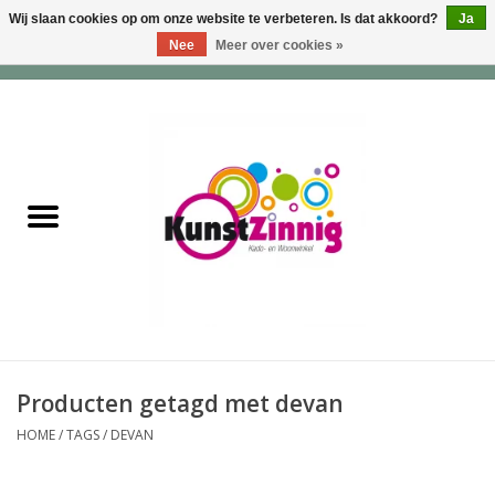
Wij slaan cookies op om onze website te verbeteren. Is dat akkoord?
Ja
Nee
Meer over cookies »
0 Artikelen - €0,00
Home
Servies
Wonen & Lifestyle
Geuren & Zepen
HappySoaps & Shampoo
Bars
Producten getagd met devan
HOME
/
TAGS
/
DEVAN
Tassen & Portemonnees