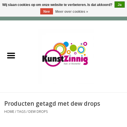
Wij slaan cookies op om onze website te verbeteren. Is dat akkoord?
Ja
Nee
Meer over cookies »
0 Artikelen - €0,00
Home
Servies
Wonen & Lifestyle
Geuren & Zepen
HappySoaps & Shampoo
Bars
Producten getagd met dew drops
HOME
/
TAGS
/
DEW DROPS
Tassen & Portemonnees