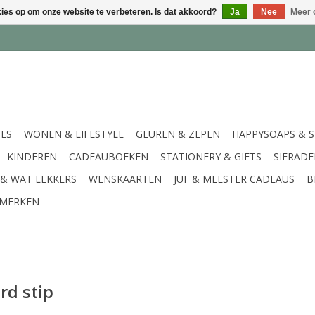
kies op om onze website te verbeteren. Is dat akkoord?
Ja
Nee
Meer 
IES
WONEN & LIFESTYLE
GEUREN & ZEPEN
HAPPYSOAPS & 
KINDEREN
CADEAUBOEKEN
STATIONERY & GIFTS
SIERAD
 & WAT LEKKERS
WENSKAARTEN
JUF & MEESTER CADEAUS
B
MERKEN
rd stip