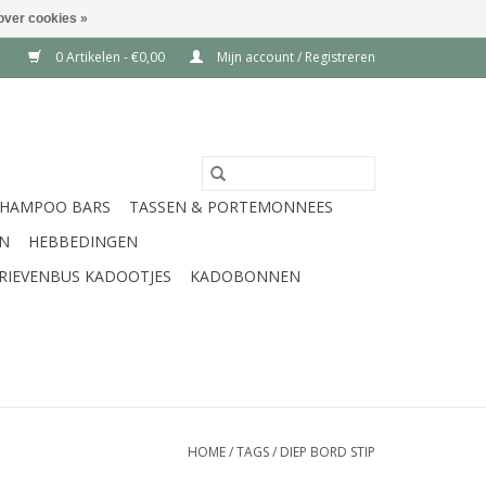
over cookies »
0 Artikelen - €0,00
Mijn account / Registreren
SHAMPOO BARS
TASSEN & PORTEMONNEES
EN
HEBBEDINGEN
RIEVENBUS KADOOTJES
KADOBONNEN
HOME
/
TAGS
/
DIEP BORD STIP