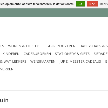
kies op om onze website te verbeteren. Is dat akkoord?
Ja
Nee
Meer 
IES
WONEN & LIFESTYLE
GEUREN & ZEPEN
HAPPYSOAPS & 
KINDEREN
CADEAUBOEKEN
STATIONERY & GIFTS
SIERAD
 & WAT LEKKERS
WENSKAARTEN
JUF & MEESTER CADEAUS
B
MERKEN
uin