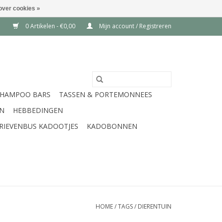
over cookies »
0 Artikelen - €0,00
Mijn account / Registreren
SHAMPOO BARS
TASSEN & PORTEMONNEES
EN
HEBBEDINGEN
RIEVENBUS KADOOTJES
KADOBONNEN
HOME
/
TAGS
/
DIERENTUIN