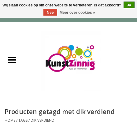
Wij slaan cookies op om onze website te verbeteren. Is dat akkoord?
Ja
Nee
Meer over cookies »
0 Artikelen - €0,00
Home
Servies
Wonen & Lifestyle
Geuren & Zepen
HappySoaps & Shampoo
Bars
Producten getagd met dik verdiend
HOME
/
TAGS
/
DIK VERDIEND
Tassen & Portemonnees