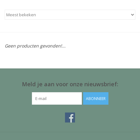
Baby & Kids
Kinderen
Cadeauboeken
Geen producten gevonden!...
Stationery & Gifts
Sieraden
Meld je aan voor onze nieuwsbrief:
Hebbedingen
ABONNEER
Thee, Koffie & wat Lekkers
Wenskaarten