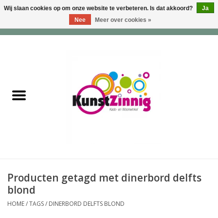
Wij slaan cookies op om onze website te verbeteren. Is dat akkoord?
Ja
Nee
Meer over cookies »
0 Artikelen - €0,00
Home
Servies
Wonen & Lifestyle
Geuren & Zepen
HappySoaps & Shampoo
Bars
Producten getagd met dinerbord delfts
blond
Tassen & Portemonnees
HOME
/
TAGS
/
DINERBORD DELFTS BLOND