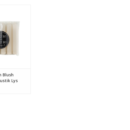
rkaarsen zijn het
 voor jezelf of
 anders.
N WINKELWAGEN
n Blush
ustik Lys