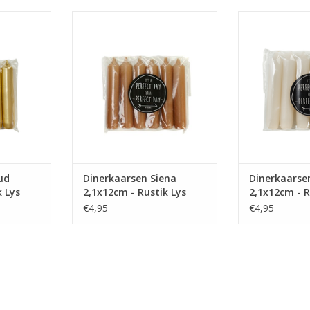
en zijn het
Deze kleine dinerkaarsen zijn het
Deze kleine dine
jezelf of
perfecte kado voor jezelf of
perfecte kado
rs.
iemand anders.
iemand
NKELWAGEN
TOEVOEGEN AAN WINKELWAGEN
TOEVOEGEN AA
ud
Dinerkaarsen Siena
Dinerkaarse
k Lys
2,1x12cm - Rustik Lys
2,1x12cm - R
€4,95
€4,95