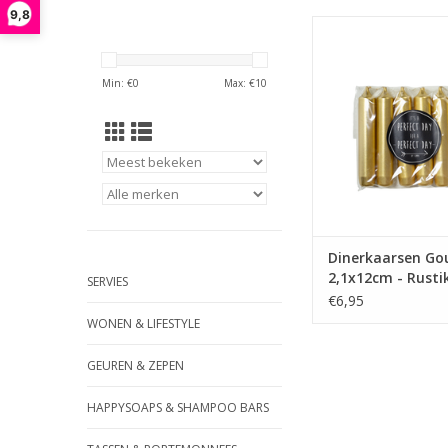
9,8
Deze kleine dinerkaars
perfecte kado voor 
iemand ande
Min: €
0
Max: €
10
TOEVOEGEN AAN WI
Dinerkaarsen Go
2,1x12cm - Rusti
SERVIES
€6,95
WONEN & LIFESTYLE
GEUREN & ZEPEN
HAPPYSOAPS & SHAMPOO BARS