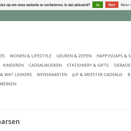
kies op om onze website te verbeteren. Is dat akkoord?
Ja
Nee
Meer 
IES
WONEN & LIFESTYLE
GEUREN & ZEPEN
HAPPYSOAPS & 
KINDEREN
CADEAUBOEKEN
STATIONERY & GIFTS
SIERAD
 & WAT LEKKERS
WENSKAARTEN
JUF & MEESTER CADEAUS
B
MERKEN
aarsen