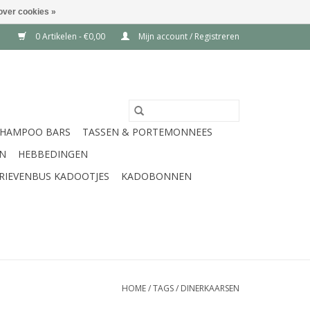
over cookies »
0 Artikelen - €0,00
Mijn account / Registreren
SHAMPOO BARS
TASSEN & PORTEMONNEES
EN
HEBBEDINGEN
RIEVENBUS KADOOTJES
KADOBONNEN
HOME
/
TAGS
/
DINERKAARSEN