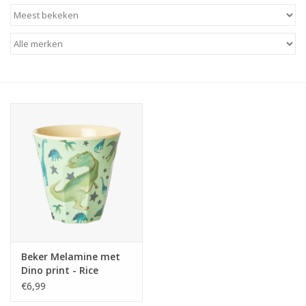
Baby & Kids
Kinderen
Cadeauboeken
Stationery & Gifts
Sieraden
Hebbedingen
Thee, Koffie & wat Lekkers
Beker Melamine met
Dino print - Rice
Wenskaarten
€6,99