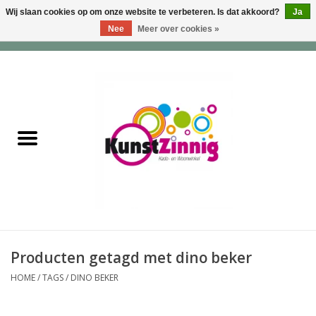
Wij slaan cookies op om onze website te verbeteren. Is dat akkoord?
Ja
Nee
Meer over cookies »
0 Artikelen - €0,00
Home
Servies
Wonen & Lifestyle
Geuren & Zepen
HappySoaps & Shampoo
Bars
Producten getagd met dino beker
HOME
/
TAGS
/
DINO BEKER
Tassen & Portemonnees