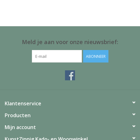
Juf & Meester Cadeaus
Brievenbus Kadootjes
Kadobonnen
Meld je aan voor onze nieuwsbrief:
Geslaagd!
ABONNEER
Merken
Klantenservice
Producten
Mijn account
KunstZinnig Kado- en Woonwinkel