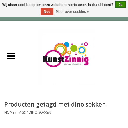
Wij slaan cookies op om onze website te verbeteren. Is dat akkoord?
Ja
Nee
Meer over cookies »
0 Artikelen - €0,00
Home
Servies
Wonen & Lifestyle
Geuren & Zepen
HappySoaps & Shampoo
Bars
Producten getagd met dino sokken
HOME
/
TAGS
/
DINO SOKKEN
Tassen & Portemonnees