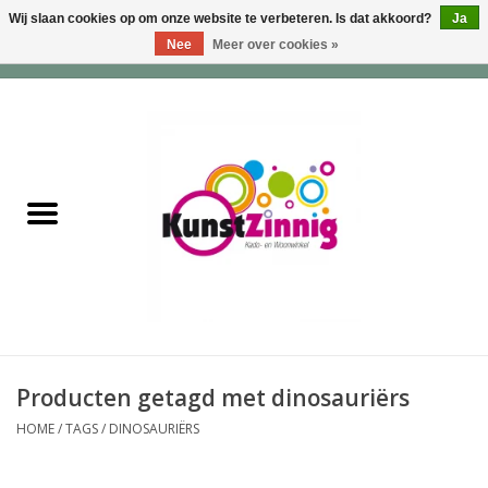
Wij slaan cookies op om onze website te verbeteren. Is dat akkoord?
Ja
Nee
Meer over cookies »
0 Artikelen - €0,00
Home
Servies
Wonen & Lifestyle
Geuren & Zepen
HappySoaps & Shampoo
Bars
Producten getagd met dinosauriërs
HOME
/
TAGS
/
DINOSAURIËRS
Tassen & Portemonnees