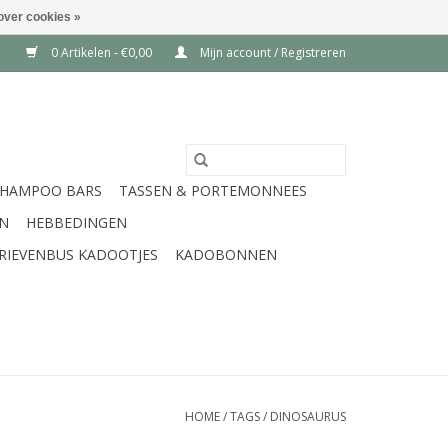
over cookies »
0 Artikelen - €0,00
Mijn account / Registreren
SHAMPOO BARS
TASSEN & PORTEMONNEES
EN
HEBBEDINGEN
RIEVENBUS KADOOTJES
KADOBONNEN
HOME
/
TAGS
/
DINOSAURUS