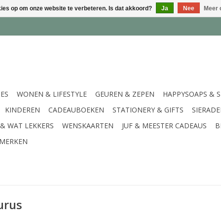
kies op om onze website te verbeteren. Is dat akkoord?
Ja
Nee
Meer 
IES
WONEN & LIFESTYLE
GEUREN & ZEPEN
HAPPYSOAPS & 
KINDEREN
CADEAUBOEKEN
STATIONERY & GIFTS
SIERAD
 & WAT LEKKERS
WENSKAARTEN
JUF & MEESTER CADEAUS
B
MERKEN
urus