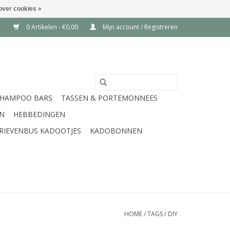
over cookies »
0 Artikelen - €0,00
Mijn account / Registreren
SHAMPOO BARS
TASSEN & PORTEMONNEES
EN
HEBBEDINGEN
RIEVENBUS KADOOTJES
KADOBONNEN
HOME
/
TAGS
/
DIY