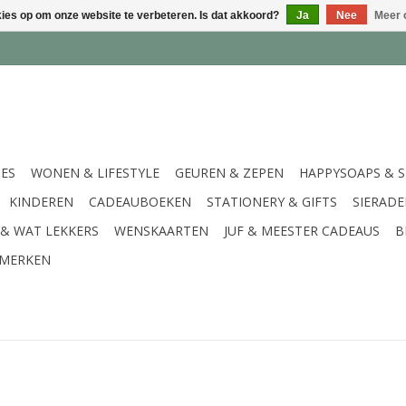
kies op om onze website te verbeteren. Is dat akkoord?
Ja
Nee
Meer 
IES
WONEN & LIFESTYLE
GEUREN & ZEPEN
HAPPYSOAPS & 
KINDEREN
CADEAUBOEKEN
STATIONERY & GIFTS
SIERAD
 & WAT LEKKERS
WENSKAARTEN
JUF & MEESTER CADEAUS
B
MERKEN