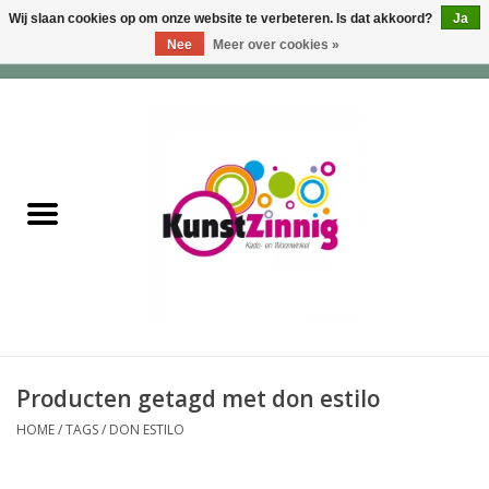
Wij slaan cookies op om onze website te verbeteren. Is dat akkoord?
Ja
Nee
Meer over cookies »
0 Artikelen - €0,00
Home
Servies
Wonen & Lifestyle
Geuren & Zepen
HappySoaps & Shampoo
Bars
Producten getagd met don estilo
HOME
/
TAGS
/
DON ESTILO
Tassen & Portemonnees