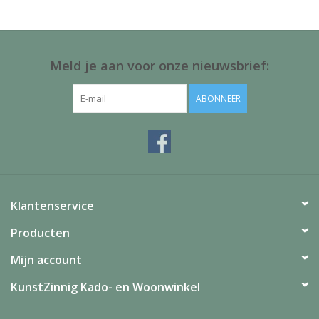
Juf & Meester Cadeaus
Brievenbus Kadootjes
Meld je aan voor onze nieuwsbrief:
Kadobonnen
ABONNEER
Geslaagd!
Merken
Klantenservice
Producten
Mijn account
KunstZinnig Kado- en Woonwinkel