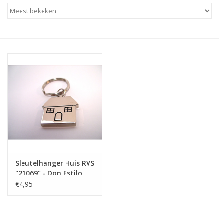
Baby & Kids
Kinderen
Cadeauboeken
Stationery & Gifts
Sieraden
Hebbedingen
Sleutelhanger Huis RVS
Thee, Koffie & wat Lekkers
"21069" - Don Estilo
€4,95
Wenskaarten