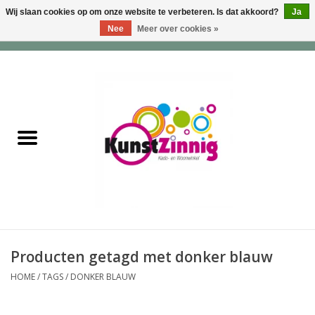
Wij slaan cookies op om onze website te verbeteren. Is dat akkoord?
Ja
Nee
Meer over cookies »
0 Artikelen - €0,00
Home
Servies
Wonen & Lifestyle
Geuren & Zepen
HappySoaps & Shampoo
Bars
Producten getagd met donker blauw
HOME
/
TAGS
/
DONKER BLAUW
Tassen & Portemonnees