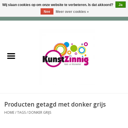
Wij slaan cookies op om onze website te verbeteren. Is dat akkoord?
Ja
Nee
Meer over cookies »
0 Artikelen - €0,00
Home
Servies
Wonen & Lifestyle
Geuren & Zepen
HappySoaps & Shampoo
Bars
Producten getagd met donker grijs
HOME
/
TAGS
/
DONKER GRIJS
Tassen & Portemonnees