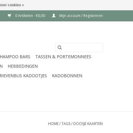
over cookies »
0 Artikelen - €0,00
Mijn account / Registreren
SHAMPOO BARS
TASSEN & PORTEMONNEES
EN
HEBBEDINGEN
RIEVENBUS KADOOTJES
KADOBONNEN
HOME
/
TAGS
/
DOOSJE KAARTEN