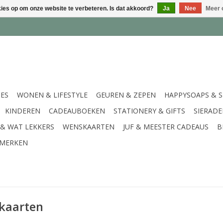
kies op om onze website te verbeteren. Is dat akkoord?
Ja
Nee
Meer 
IES
WONEN & LIFESTYLE
GEUREN & ZEPEN
HAPPYSOAPS & 
KINDEREN
CADEAUBOEKEN
STATIONERY & GIFTS
SIERAD
 & WAT LEKKERS
WENSKAARTEN
JUF & MEESTER CADEAUS
B
MERKEN
 kaarten