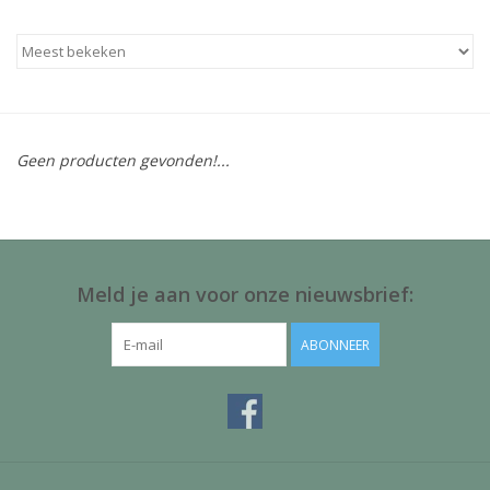
Baby & Kids
Kinderen
Cadeauboeken
Geen producten gevonden!...
Stationery & Gifts
Sieraden
Meld je aan voor onze nieuwsbrief:
Hebbedingen
ABONNEER
Thee, Koffie & wat Lekkers
Wenskaarten