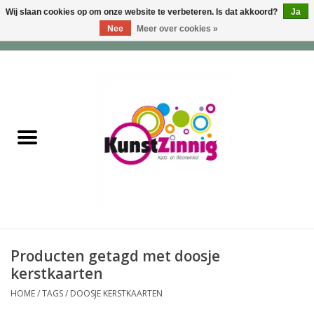
Wij slaan cookies op om onze website te verbeteren. Is dat akkoord?
Ja
Nee
Meer over cookies »
0 Artikelen - €0,00
Home
Servies
Wonen & Lifestyle
Geuren & Zepen
HappySoaps & Shampoo
Bars
Producten getagd met doosje
kerstkaarten
Tassen & Portemonnees
HOME
/
TAGS
/
DOOSJE KERSTKAARTEN