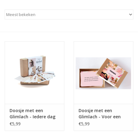
Baby & Kids
Kinderen
Cadeauboeken
Stationery & Gifts
Sieraden
Hebbedingen
Thee, Koffie & wat Lekkers
Doosje met een
Doosje met een
Glimlach - Iedere dag
Glimlach - Voor een
een Glimlach
Vriendin uit duizenden
€5,99
€5,99
Wenskaarten