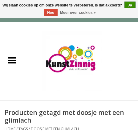
Wij slaan cookies op om onze website te verbeteren. Is dat akkoord?
Ja
Nee
Meer over cookies »
0 Artikelen - €0,00
Home
Servies
Wonen & Lifestyle
Geuren & Zepen
HappySoaps & Shampoo
Bars
Producten getagd met doosje met een
glimlach
Tassen & Portemonnees
HOME
/
TAGS
/
DOOSJE MET EEN GLIMLACH