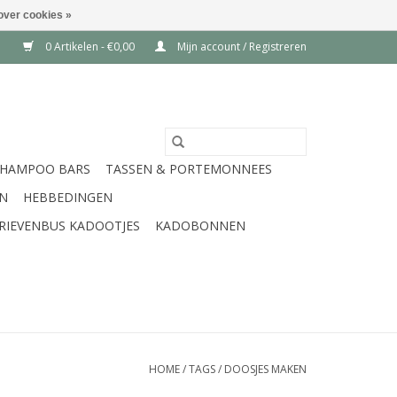
over cookies »
0 Artikelen - €0,00
Mijn account / Registreren
SHAMPOO BARS
TASSEN & PORTEMONNEES
EN
HEBBEDINGEN
RIEVENBUS KADOOTJES
KADOBONNEN
HOME
/
TAGS
/
DOOSJES MAKEN