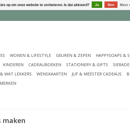
kies op om onze website te verbeteren. Is dat akkoord?
Ja
Nee
Meer 
IES
WONEN & LIFESTYLE
GEUREN & ZEPEN
HAPPYSOAPS & 
KINDEREN
CADEAUBOEKEN
STATIONERY & GIFTS
SIERAD
 & WAT LEKKERS
WENSKAARTEN
JUF & MEESTER CADEAUS
B
MERKEN
s maken