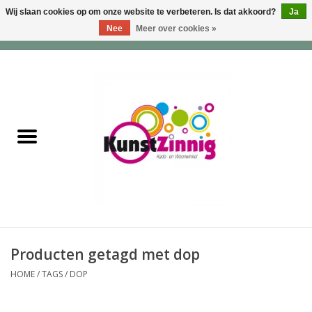
Wij slaan cookies op om onze website te verbeteren. Is dat akkoord?
Ja
Nee
Meer over cookies »
0 Artikelen - €0,00
Home
Servies
Wonen & Lifestyle
Geuren & Zepen
HappySoaps & Shampoo
Bars
Producten getagd met dop
HOME
/
TAGS
/
DOP
Tassen & Portemonnees