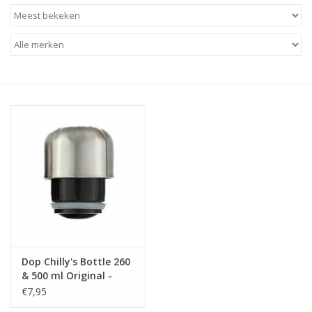
Baby & Kids
Kinderen
Cadeauboeken
Stationery & Gifts
Sieraden
Hebbedingen
Thee, Koffie & wat Lekkers
Dop Chilly's Bottle 260
& 500 ml Original -
Wenskaarten
Chilly's Bottle
€7,95