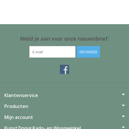
Juf & Meester Cadeaus
Brievenbus Kadootjes
Kadobonnen
Meld je aan voor onze nieuwsbrief:
Geslaagd!
ABONNEER
Merken
Klantenservice
Producten
Mijn account
KunstZinnig Kado- en Woonwinkel