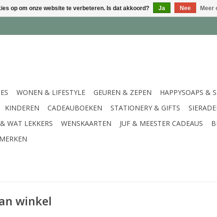
kies op om onze website te verbeteren. Is dat akkoord?
Ja
Nee
Meer 
IES
WONEN & LIFESTYLE
GEUREN & ZEPEN
HAPPYSOAPS & 
KINDEREN
CADEAUBOEKEN
STATIONERY & GIFTS
SIERAD
 & WAT LEKKERS
WENSKAARTEN
JUF & MEESTER CADEAUS
B
MERKEN
an winkel