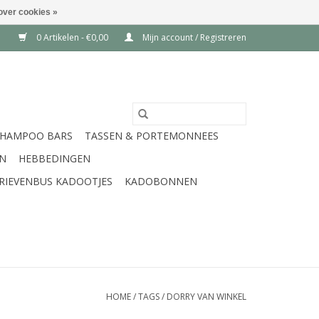
over cookies »
0 Artikelen - €0,00
Mijn account / Registreren
SHAMPOO BARS
TASSEN & PORTEMONNEES
EN
HEBBEDINGEN
RIEVENBUS KADOOTJES
KADOBONNEN
HOME
/
TAGS
/
DORRY VAN WINKEL