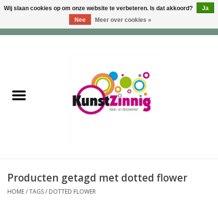
Wij slaan cookies op om onze website te verbeteren. Is dat akkoord?
Ja
Nee
Meer over cookies »
0 Artikelen - €0,00
Home
Servies
Wonen & Lifestyle
Geuren & Zepen
HappySoaps & Shampoo
Bars
Producten getagd met dotted flower
HOME
/
TAGS
/
DOTTED FLOWER
Tassen & Portemonnees