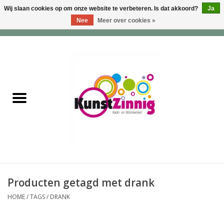
Wij slaan cookies op om onze website te verbeteren. Is dat akkoord?
Ja
Nee
Meer over cookies »
0 Artikelen - €0,00
Home
Servies
Wonen & Lifestyle
Geuren & Zepen
HappySoaps & Shampoo
Bars
Producten getagd met drank
HOME
/
TAGS
/
DRANK
Tassen & Portemonnees