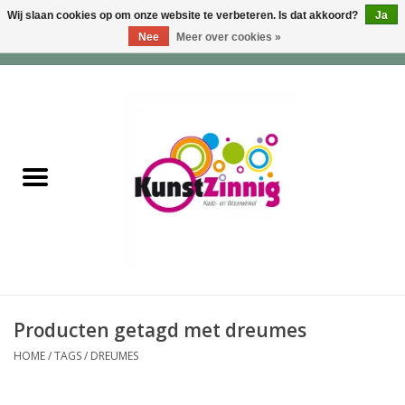
Wij slaan cookies op om onze website te verbeteren. Is dat akkoord?
Ja
Nee
Meer over cookies »
0 Artikelen - €0,00
Home
Servies
Wonen & Lifestyle
Geuren & Zepen
HappySoaps & Shampoo
Bars
Producten getagd met dreumes
HOME
/
TAGS
/
DREUMES
Tassen & Portemonnees