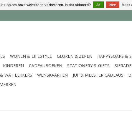
kies op om onze website te verbeteren. Is dat akkoord?
Ja
Nee
Meer 
IES
WONEN & LIFESTYLE
GEUREN & ZEPEN
HAPPYSOAPS & 
KINDEREN
CADEAUBOEKEN
STATIONERY & GIFTS
SIERAD
 & WAT LEKKERS
WENSKAARTEN
JUF & MEESTER CADEAUS
B
MERKEN