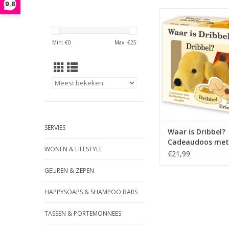
9,8
Deze geliefde puppy 
hele wereld bekend e
classic onder de peut
Min: €
0
Max: €
25
prachtige cadeaudoos 
boek Waar is Dribb
allereerste flapjesbo
ook nog een super
Dribbel-knuffel
TOEVOEGEN AAN WI
SERVIES
Waar is Dribbel?
Cadeaudoos met 
WONEN & LIFESTYLE
€21,99
GEUREN & ZEPEN
HAPPYSOAPS & SHAMPOO BARS
TASSEN & PORTEMONNEES