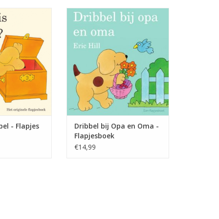
puppy is over de
Dribbel gaat op bezoek bij opa
kend en een ware
en oma. Als hij opa helpt in de
 peuters. Waar is
tuin, vindt Dribbel iets heel
het allereerste
bijzonders. Maar een ongeluk zit
oit! Een stevig
in een klein hoekje. Als dat maar
 gebonden band.
goed gaat!
N WINKELWAGEN
TOEVOEGEN AAN WINKELWAGEN
el - Flapjes
Dribbel bij Opa en Oma -
Flapjesboek
€14,99