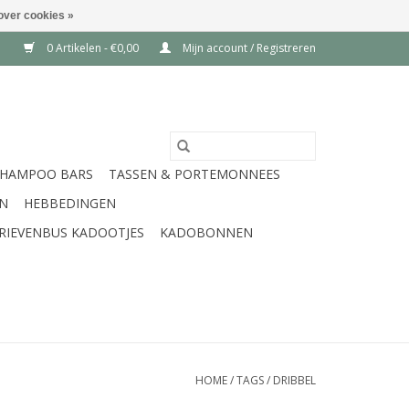
over cookies »
0 Artikelen - €0,00
Mijn account / Registreren
SHAMPOO BARS
TASSEN & PORTEMONNEES
EN
HEBBEDINGEN
RIEVENBUS KADOOTJES
KADOBONNEN
HOME
/
TAGS
/
DRIBBEL