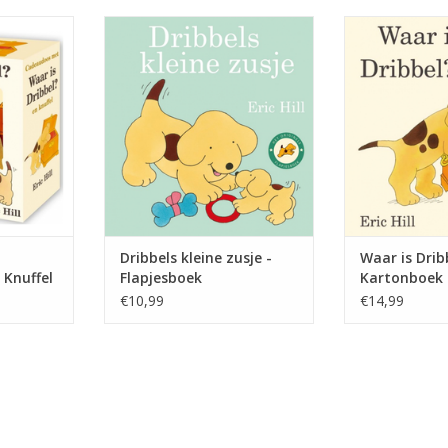
is over de
Dribbel krijgt een zusje - en wat is
Deze geliefde 
n een ware
ze klein! Hij speelt graag met
hele wereld be
ers. In deze
haar, samen met zijn vriendjes.
classic onder de
vind je het
Maar dan gaat zijn zusje
Dribbel? was 
el?, het
ervandoor. Zouden ze haar
flapjesboek o
ek ooit, en
kunnen vinden?
kartonboek in
schattig
TOEVOEGEN AAN WINKELWAGEN
TOEVOEGEN AA
tje.
NKELWAGEN
Dribbels kleine zusje -
Waar is Dribb
Knuffel
Flapjesboek
Kartonboek
€10,99
€14,99