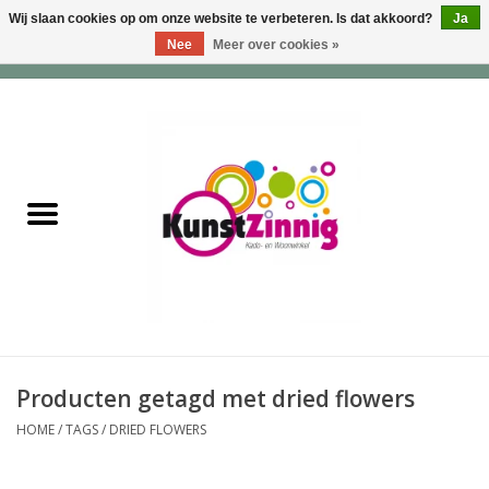
Wij slaan cookies op om onze website te verbeteren. Is dat akkoord?
Ja
Nee
Meer over cookies »
0 Artikelen - €0,00
Home
Servies
Wonen & Lifestyle
Geuren & Zepen
HappySoaps & Shampoo
Bars
Producten getagd met dried flowers
HOME
/
TAGS
/
DRIED FLOWERS
Tassen & Portemonnees