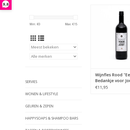
9,8
Geniet van de zach
fruitigheid van dez
Wijnfles Rood gemaa
Min: €
0
Max: €
15
Tempranillo druif. 
kersenrode kleur e
tinten zal deze wijn e
zijn voor het 
TOEVOEGEN AAN WI
Wijnfles Rood "E
Bedankje voor Jo
SERVIES
Big Gifts
€11,95
WONEN & LIFESTYLE
GEUREN & ZEPEN
HAPPYSOAPS & SHAMPOO BARS