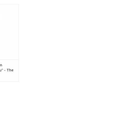
theid en
e Spaanse
kt van de
Met zijn
n paarse
en ware lust
oog.
NKELWAGEN
en
u" - The