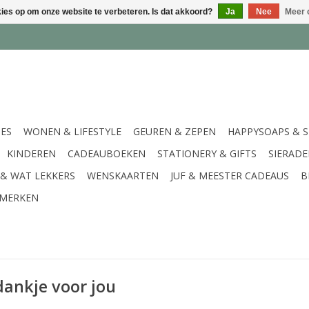
kies op om onze website te verbeteren. Is dat akkoord?
Ja
Nee
Meer 
IES
WONEN & LIFESTYLE
GEUREN & ZEPEN
HAPPYSOAPS & 
KINDEREN
CADEAUBOEKEN
STATIONERY & GIFTS
SIERAD
 & WAT LEKKERS
WENSKAARTEN
JUF & MEESTER CADEAUS
B
MERKEN
ankje voor jou