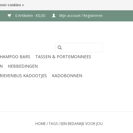
over cookies »
0 Artikelen - €0,00
Mijn account / Registreren
SHAMPOO BARS
TASSEN & PORTEMONNEES
EN
HEBBEDINGEN
RIEVENBUS KADOOTJES
KADOBONNEN
HOME
/
TAGS
/
EEN BEDANKJE VOOR JOU