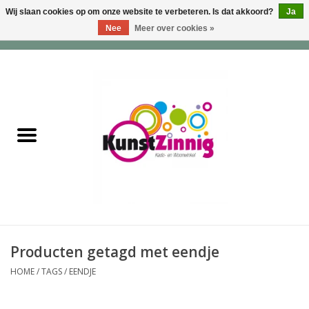
Wij slaan cookies op om onze website te verbeteren. Is dat akkoord?
Ja
Nee
Meer over cookies »
0 Artikelen - €0,00
Home
Servies
Wonen & Lifestyle
Geuren & Zepen
HappySoaps & Shampoo
Bars
Producten getagd met eendje
HOME
/
TAGS
/
EENDJE
Tassen & Portemonnees