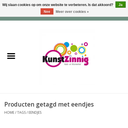
Wij slaan cookies op om onze website te verbeteren. Is dat akkoord?
Ja
Nee
Meer over cookies »
0 Artikelen - €0,00
Home
Servies
Wonen & Lifestyle
Geuren & Zepen
HappySoaps & Shampoo
Bars
Producten getagd met eendjes
HOME
/
TAGS
/
EENDJES
Tassen & Portemonnees