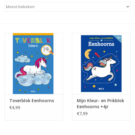
Baby & Kids
Kinderen
Cadeauboeken
Stationery & Gifts
Sieraden
Hebbedingen
Toverblok Eenhoorns
Mijn Kleur- en Prikblok
Thee, Koffie & wat Lekkers
Eenhoorns +4jr
€4,99
€7,99
Wenskaarten