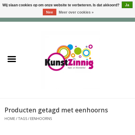
Wij slaan cookies op om onze website te verbeteren. Is dat akkoord?
Ja
Nee
Meer over cookies »
0 Artikelen - €0,00
Home
Servies
Wonen & Lifestyle
Geuren & Zepen
HappySoaps & Shampoo
Bars
Producten getagd met eenhoorns
HOME
/
TAGS
/
EENHOORNS
Tassen & Portemonnees