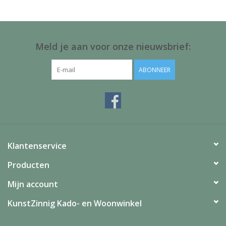
Juf & Meester Cadeaus
Brievenbus Kadootjes
Meld je aan voor onze nieuwsbrief:
Kadobonnen
ABONNEER
Geslaagd!
Merken
Klantenservice
Producten
Mijn account
KunstZinnig Kado- en Woonwinkel