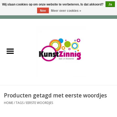
Wij slaan cookies op om onze website te verbeteren. Is dat akkoord?
Ja
Nee
Meer over cookies »
0 Artikelen - €0,00
Home
Servies
Wonen & Lifestyle
Geuren & Zepen
HappySoaps & Shampoo
Bars
Producten getagd met eerste woordjes
HOME
/
TAGS
/
EERSTE WOORDJES
Tassen & Portemonnees