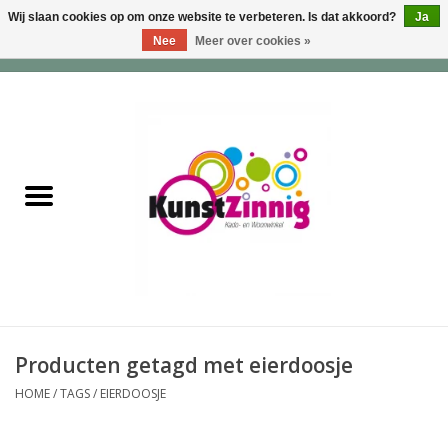
Wij slaan cookies op om onze website te verbeteren. Is dat akkoord?
Ja
Nee
Meer over cookies »
0 Artikelen - €0,00
Home
Servies
Wonen & Lifestyle
Geuren & Zepen
HappySoaps & Shampoo
Bars
Producten getagd met eierdoosje
HOME
/
TAGS
/
EIERDOOSJE
Tassen & Portemonnees