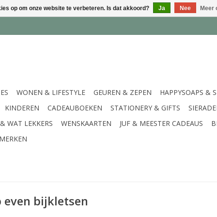
kies op om onze website te verbeteren. Is dat akkoord?
Ja
Nee
Meer 
IES
WONEN & LIFESTYLE
GEUREN & ZEPEN
HAPPYSOAPS & 
KINDEREN
CADEAUBOEKEN
STATIONERY & GIFTS
SIERAD
 & WAT LEKKERS
WENSKAARTEN
JUF & MEESTER CADEAUS
B
MERKEN
 even bijkletsen