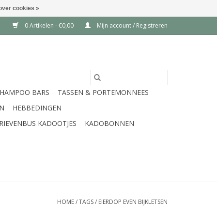
over cookies »
0 Artikelen - €0,00
Mijn account / Registreren
SHAMPOO BARS
TASSEN & PORTEMONNEES
EN
HEBBEDINGEN
RIEVENBUS KADOOTJES
KADOBONNEN
HOME
/
TAGS
/
EIERDOP EVEN BIJKLETSEN