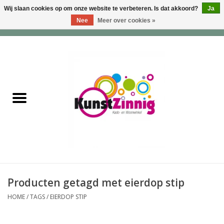
Wij slaan cookies op om onze website te verbeteren. Is dat akkoord?
Ja
Nee
Meer over cookies »
0 Artikelen - €0,00
Home
Servies
Wonen & Lifestyle
Geuren & Zepen
HappySoaps & Shampoo
Bars
Producten getagd met eierdop stip
HOME
/
TAGS
/
EIERDOP STIP
Tassen & Portemonnees