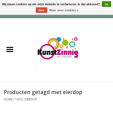
Wij slaan cookies op om onze website te verbeteren. Is dat akkoord?
Ja
Nee
Meer over cookies »
0 Artikelen - €0,00
Home
Servies
Wonen & Lifestyle
Geuren & Zepen
HappySoaps & Shampoo
Bars
Producten getagd met eierdop
HOME
/
TAGS
/
EIERDOP
Tassen & Portemonnees