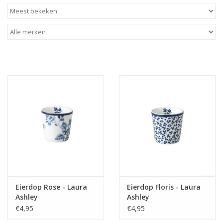
Baby & Kids
Kinderen
Cadeauboeken
Stationery & Gifts
Sieraden
Hebbedingen
Thee, Koffie & wat Lekkers
Eierdop Rose - Laura
Eierdop Floris - Laura
Ashley
Ashley
Wenskaarten
€4,95
€4,95