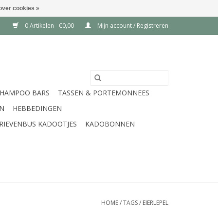
over cookies »
0 Artikelen - €0,00
Mijn account / Registreren
SHAMPOO BARS
TASSEN & PORTEMONNEES
EN
HEBBEDINGEN
RIEVENBUS KADOOTJES
KADOBONNEN
HOME
/
TAGS
/
EIERLEPEL