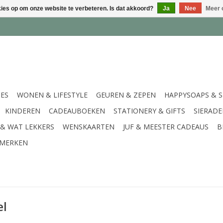
kies op om onze website te verbeteren. Is dat akkoord?
Ja
Nee
Meer 
IES
WONEN & LIFESTYLE
GEUREN & ZEPEN
HAPPYSOAPS & 
KINDEREN
CADEAUBOEKEN
STATIONERY & GIFTS
SIERAD
 & WAT LEKKERS
WENSKAARTEN
JUF & MEESTER CADEAUS
B
MERKEN
el