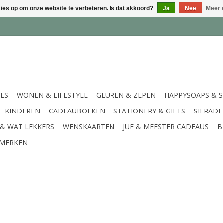
kies op om onze website te verbeteren. Is dat akkoord?
Ja
Nee
Meer 
IES
WONEN & LIFESTYLE
GEUREN & ZEPEN
HAPPYSOAPS & 
KINDEREN
CADEAUBOEKEN
STATIONERY & GIFTS
SIERAD
 & WAT LEKKERS
WENSKAARTEN
JUF & MEESTER CADEAUS
B
MERKEN