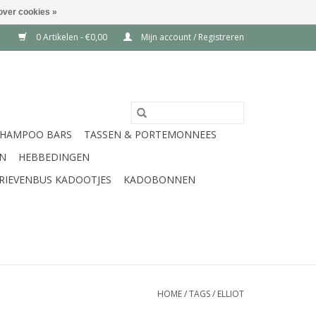
over cookies »
0 Artikelen - €0,00
Mijn account / Registreren
SHAMPOO BARS
TASSEN & PORTEMONNEES
EN
HEBBEDINGEN
RIEVENBUS KADOOTJES
KADOBONNEN
HOME
/
TAGS
/
ELLIOT