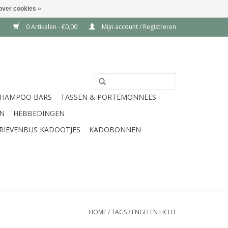
over cookies »
0 Artikelen - €0,00
Mijn account / Registreren
SHAMPOO BARS
TASSEN & PORTEMONNEES
EN
HEBBEDINGEN
RIEVENBUS KADOOTJES
KADOBONNEN
HOME
/
TAGS
/
ENGELEN LICHT