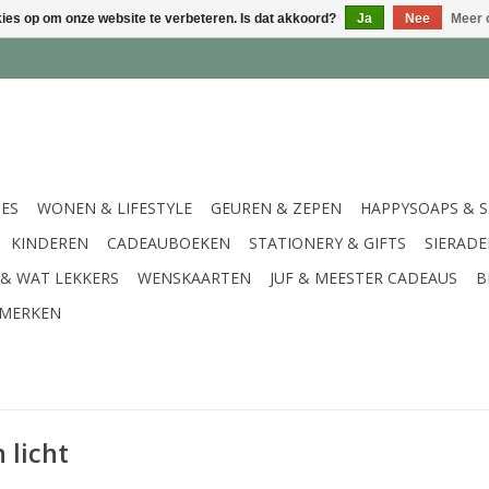
kies op om onze website te verbeteren. Is dat akkoord?
Ja
Nee
Meer 
IES
WONEN & LIFESTYLE
GEUREN & ZEPEN
HAPPYSOAPS & 
KINDEREN
CADEAUBOEKEN
STATIONERY & GIFTS
SIERAD
 & WAT LEKKERS
WENSKAARTEN
JUF & MEESTER CADEAUS
B
MERKEN
 licht