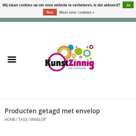
Wij slaan cookies op om onze website te verbeteren. Is dat akkoord?
Ja
Nee
Meer over cookies »
0 Artikelen - €0,00
Home
Servies
Wonen & Lifestyle
Geuren & Zepen
HappySoaps & Shampoo
Bars
Producten getagd met envelop
HOME
/
TAGS
/
ENVELOP
Tassen & Portemonnees