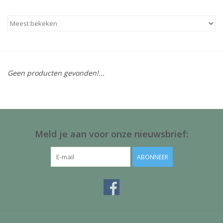
Baby & Kids
Kinderen
Cadeauboeken
Geen producten gevonden!...
Stationery & Gifts
Sieraden
Meld je aan voor onze nieuwsbrief:
Hebbedingen
ABONNEER
Thee, Koffie & wat Lekkers
Wenskaarten