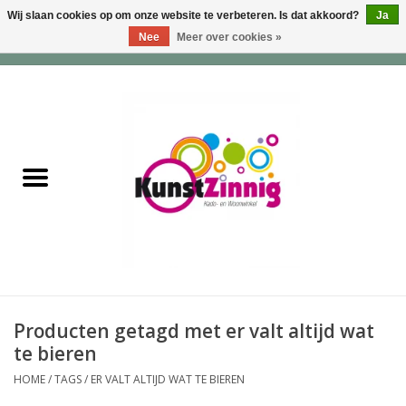
Wij slaan cookies op om onze website te verbeteren. Is dat akkoord?
Ja
Nee
Meer over cookies »
0 Artikelen - €0,00
Home
Servies
Wonen & Lifestyle
Geuren & Zepen
HappySoaps & Shampoo
Bars
Producten getagd met er valt altijd wat
te bieren
Tassen & Portemonnees
HOME
/
TAGS
/
ER VALT ALTIJD WAT TE BIEREN