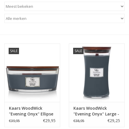
Baby & Kids
Kinderen
Cadeauboeken
SALE
SALE
Stationery & Gifts
Sieraden
Hebbedingen
Thee, Koffie & wat Lekkers
Kaars WoodWick
Kaars WoodWick
"Evening Onyx" Ellipse
"Evening Onyx" Large -
Wenskaarten
- WoodWick
WoodWick
€29,95
€29,25
€39,95
€38,95