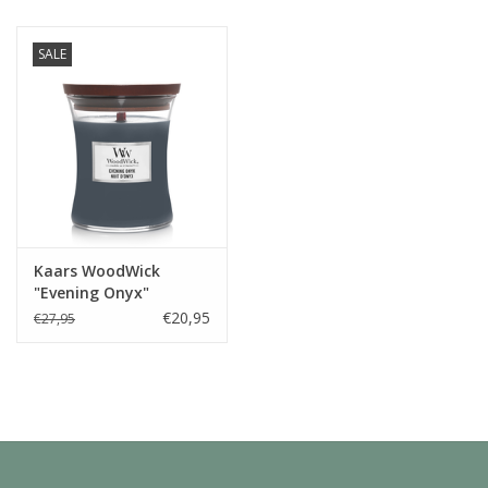
Juf & Meester Cadeaus
SALE
Brievenbus Kadootjes
Kadobonnen
Geslaagd!
Merken
Kaars WoodWick
"Evening Onyx"
medium - WoodWick
€20,95
€27,95