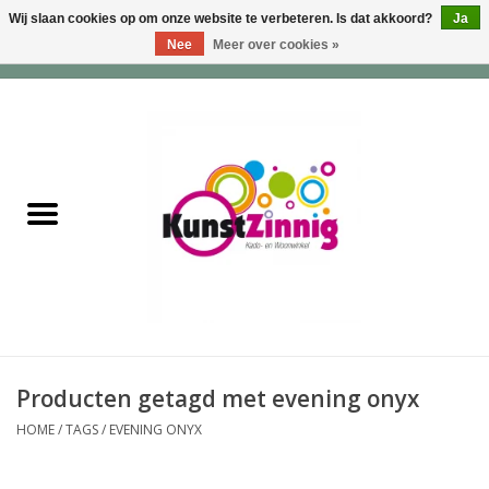
Wij slaan cookies op om onze website te verbeteren. Is dat akkoord?
Ja
Nee
Meer over cookies »
0 Artikelen - €0,00
Home
Servies
Wonen & Lifestyle
Geuren & Zepen
HappySoaps & Shampoo
Bars
Producten getagd met evening onyx
HOME
/
TAGS
/
EVENING ONYX
Tassen & Portemonnees