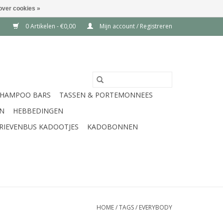
over cookies »
0 Artikelen - €0,00
Mijn account / Registreren
SHAMPOO BARS
TASSEN & PORTEMONNEES
EN
HEBBEDINGEN
RIEVENBUS KADOOTJES
KADOBONNEN
HOME
/
TAGS
/
EVERYBODY