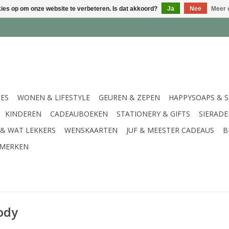
kies op om onze website te verbeteren. Is dat akkoord?
Ja
Nee
Meer 
IES
WONEN & LIFESTYLE
GEUREN & ZEPEN
HAPPYSOAPS & 
KINDEREN
CADEAUBOEKEN
STATIONERY & GIFTS
SIERAD
 & WAT LEKKERS
WENSKAARTEN
JUF & MEESTER CADEAUS
B
MERKEN
ody