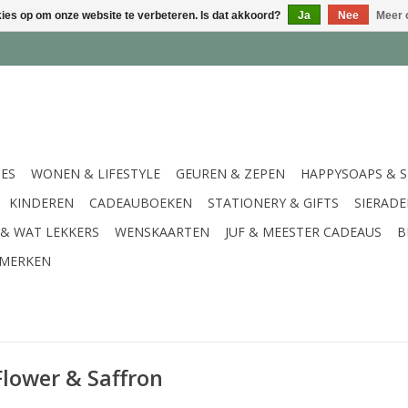
kies op om onze website te verbeteren. Is dat akkoord?
Ja
Nee
Meer 
IES
WONEN & LIFESTYLE
GEUREN & ZEPEN
HAPPYSOAPS & 
KINDEREN
CADEAUBOEKEN
STATIONERY & GIFTS
SIERAD
 & WAT LEKKERS
WENSKAARTEN
JUF & MEESTER CADEAUS
B
MERKEN
Flower & Saffron