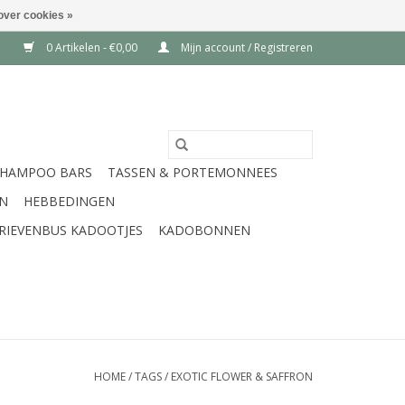
over cookies »
0 Artikelen - €0,00
Mijn account / Registreren
SHAMPOO BARS
TASSEN & PORTEMONNEES
EN
HEBBEDINGEN
RIEVENBUS KADOOTJES
KADOBONNEN
HOME
/
TAGS
/
EXOTIC FLOWER & SAFFRON