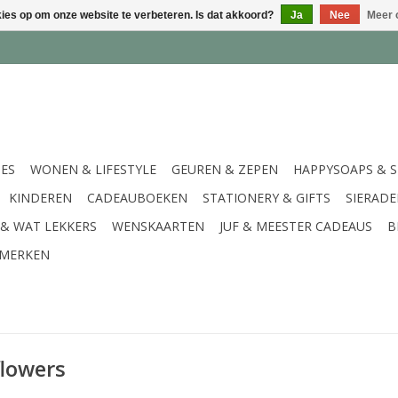
kies op om onze website te verbeteren. Is dat akkoord?
Ja
Nee
Meer 
IES
WONEN & LIFESTYLE
GEUREN & ZEPEN
HAPPYSOAPS & 
KINDEREN
CADEAUBOEKEN
STATIONERY & GIFTS
SIERAD
 & WAT LEKKERS
WENSKAARTEN
JUF & MEESTER CADEAUS
B
MERKEN
flowers