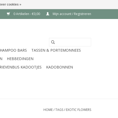
over cookies »
0 Artikelen - €0,00
Mijn account / Registreren
SHAMPOO BARS
TASSEN & PORTEMONNEES
EN
HEBBEDINGEN
RIEVENBUS KADOOTJES
KADOBONNEN
HOME
/
TAGS
/
EXOTIC FLOWERS