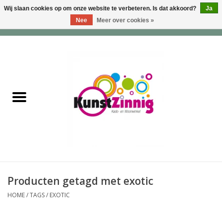
Wij slaan cookies op om onze website te verbeteren. Is dat akkoord?
Ja
Nee
Meer over cookies »
0 Artikelen - €0,00
Home
Servies
Wonen & Lifestyle
Geuren & Zepen
HappySoaps & Shampoo
Bars
Producten getagd met exotic
HOME
/
TAGS
/
EXOTIC
Tassen & Portemonnees