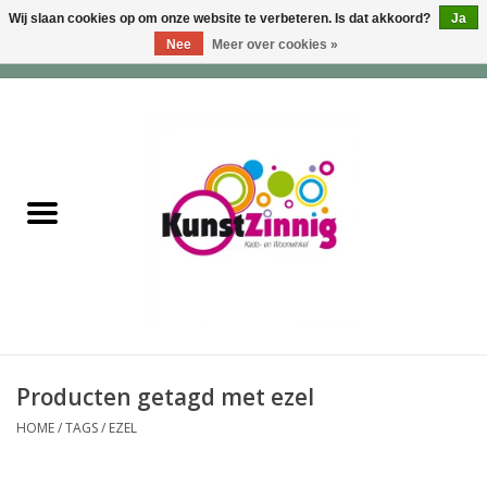
Wij slaan cookies op om onze website te verbeteren. Is dat akkoord?
Ja
Nee
Meer over cookies »
0 Artikelen - €0,00
Home
Servies
Wonen & Lifestyle
Geuren & Zepen
HappySoaps & Shampoo
Bars
Producten getagd met ezel
HOME
/
TAGS
/
EZEL
Tassen & Portemonnees