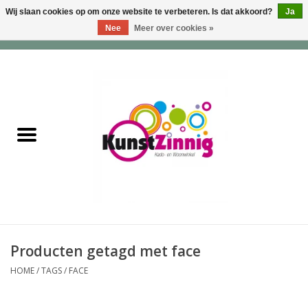
Wij slaan cookies op om onze website te verbeteren. Is dat akkoord?
Ja
Nee
Meer over cookies »
0 Artikelen - €0,00
Home
Servies
Wonen & Lifestyle
Geuren & Zepen
HappySoaps & Shampoo
Bars
Producten getagd met face
HOME
/
TAGS
/
FACE
Tassen & Portemonnees